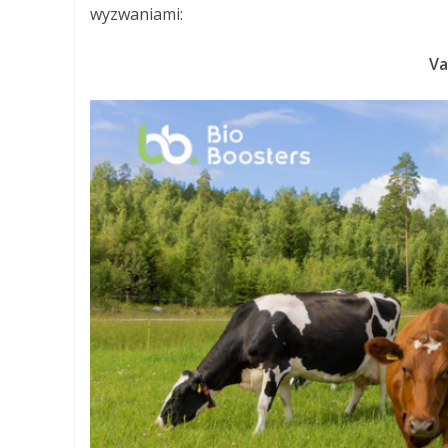
wyzwaniami:
Va