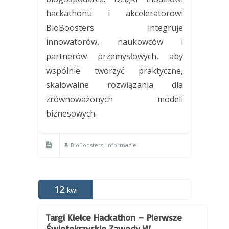
hackathonu i akceleratorowi
BioBoosters integruje
innowatorów, naukowców i
partnerów przemysłowych, aby
wspólnie tworzyć praktyczne,
skalowalne rozwiązania dla
zrównoważonych modeli
biznesowych.
BioBoosters
,
Informacje
12
kwi
Targi Kielce Hackathon – Pierwsze
Świętokrzyskie Zawody W